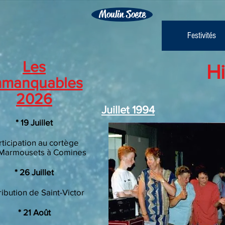
Moulin Soete
Festivités
Les
Hi
mmanquables
2026
Juillet 1994
​* 19 Juillet
rticipation au cortège
Marmousets à Comines
​* 26 Juillet
ribution de Saint-Victor
* 21 Août