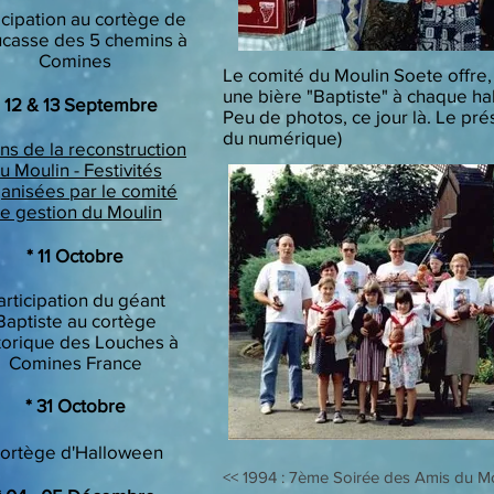
icipation au cortège de
ucasse des 5 chemins à
Comines
Le comité du Moulin Soete offre, 
une bière "Baptiste" à chaque ha
* 12 & 13 Septembre
Peu de photos, ce jour là. Le pré
du numérique)
ns de la reconstruction
u Moulin - Festivités
anisées par le comité
e gestion du Moulin
* 11 Octobre
articipation du géant
Baptiste au cortège
torique des Louches à
Comines France
​* 31 Octobre
ortège d'Halloween
<< 1994 : 7ème Soirée des Amis du M