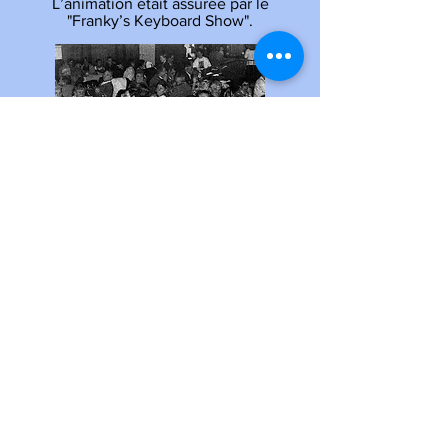
L’animation était assurée par le
"Franky’s Keyboard Show".
<< 1993 : 3ème Saint-Nicolas
1994 :
6ème Saint Victor
>>