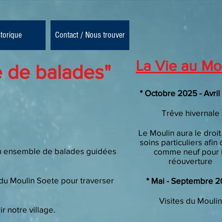
storique
Contact / Nous trouver
La Vie au Mo
e de balades"
* Octobre 2025 - Avri
Trêve hivernale
Le Moulin aura le droit
soins particuliers afin 
 un ensemble de balades guidées
comme neuf pour 
réouverture
d du Moulin Soete pour traverser
* Mai - Septembre 
Visites
du Moulin
r notre village.