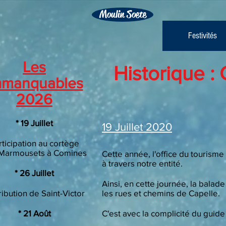
Moulin Soete
Festivités
Les
Historique :
mmanquables
2026
​* 19 Juillet
19 Juillet
2020
rticipation au cortège
Marmousets à Comines
Cette année, l'office du touris
à travers notre entité.
​* 26 Juillet
Ainsi, en cette journée, la balad
ribution de Saint-Victor
les rues et chemins de Capelle.
* 21 Août
C'est avec la complicité du guide