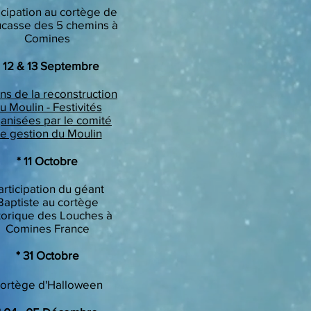
icipation au cortège de
ucasse des 5 chemins à
Comines
* 12 & 13 Septembre
ns de la reconstruction
u Moulin - Festivités
anisées par le comité
e gestion du Moulin
* 11 Octobre
articipation du géant
Baptiste au cortège
torique des Louches à
Comines France
​* 31 Octobre
ortège d'Halloween