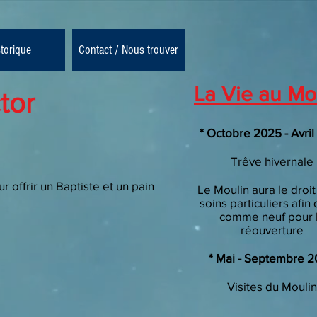
storique
Contact / Nous trouver
La Vie au Mo
tor
* Octobre 2025 - Avri
Trêve hivernale
r offrir un Baptiste et un pain
Le Moulin aura le droit
soins particuliers afin 
comme neuf pour 
réouverture
* Mai - Septembre 
Visites
du Moulin