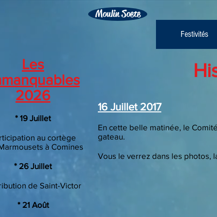
Moulin Soete
Festivités
Les
Hi
mmanquables
2026
16 Juillet 2017
​* 19 Juillet
En cette belle matinée, le Comité 
gateau.
rticipation au cortège
Marmousets à Comines
Vous le verrez dans les photos, l
​* 26 Juillet
ribution de Saint-Victor
* 21 Août