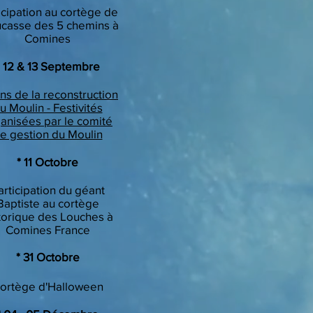
icipation au cortège de
ucasse des 5 chemins à
Comines
* 12 & 13 Septembre
ns de la reconstruction
u Moulin - Festivités
anisées par le comité
e gestion du Moulin
* 11 Octobre
articipation du géant
Baptiste au cortège
torique des Louches à
Comines France
​* 31 Octobre
ortège d'Halloween