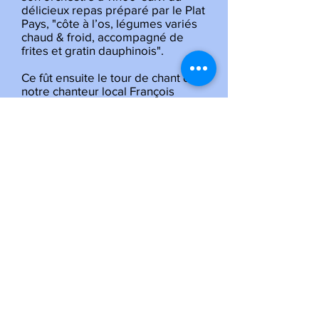
délicieux repas préparé par le Plat
Pays, "côte à l’os, légumes variés
chaud & froid, accompagné de
frites et gratin dauphinois".
Ce fût ensuite le tour de chant de
notre chanteur local François
Ramon accompagné de son
orchestre et des filles des ballets
de l’hexagone suivi du jet des
faluches et cette fête de la
moisson c’est terminée avec Flash
Dance.