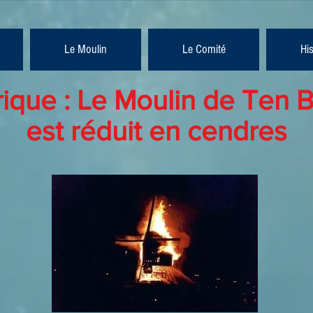
Le Moulin
Le Comité
Hi
rique : Le Moulin de Ten B
est réduit en cendres