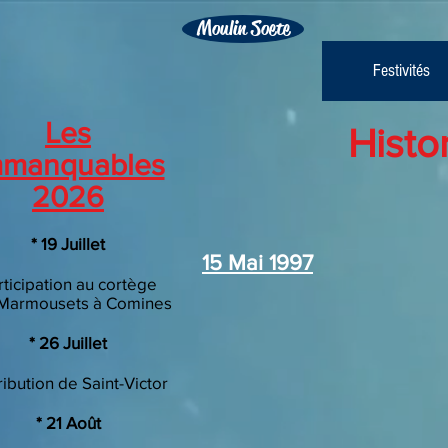
Moulin Soete
Festivités
Les
Histo
mmanquables
2026
​* 19 Juillet
15 Mai 1997
rticipation au cortège
Marmousets à Comines
​* 26 Juillet
ribution de Saint-Victor
* 21 Août