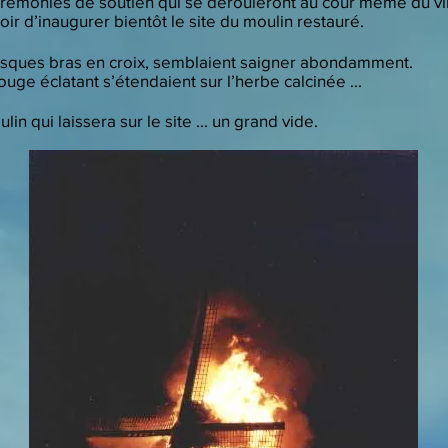
rémonies de soutien qui se dérouleront au cour même du vil
oir d’inaugurer bientôt le site du moulin restauré.
ntesques bras en croix, semblaient saigner abondamment.
ouge éclatant s’étendaient sur l’herbe calcinée ...
ulin qui laissera sur le site ... un grand vide.