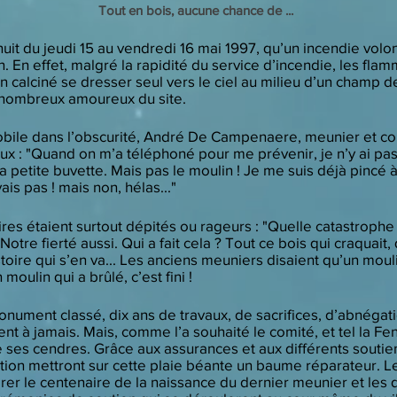
Tout en bois, aucune chance de ...
la nuit du jeudi 15 au vendredi 16 mai 1997, qu’un incendie volo
 En effet, malgré la rapidité du service d’incendie, les fla
 calciné se dresser seul vers le ciel au milieu d’un champ d
s nombreux amoureux du site.
bile dans l’obscurité, André De Campenaere, meunier et con
ux : "Quand on m’a téléphoné pour me prévenir, je n’y ai pas 
la petite buvette. Mais pas le moulin ! Je me suis déjà pincé à
vais pas ! mais non, hélas..."
es étaient surtout dépités ou rageurs : "Quelle catastrophe 
otre fierté aussi. Qui a fait cela ? Tout ce bois qui craquait, 
istoire qui s’en va... Les anciens meuniers disaient qu’un moul
oulin qui a brûlé, c’est fini !
nument classé, dix ans de travaux, de sacrifices, d’abnégatio
ent à jamais. Mais, comme l’a souhaité le comité, et tel la Fe
e ses cendres. Grâce aux assurances et aux différents soutie
tion mettront sur cette plaie béante un baume réparateur. Le
 le centenaire de la naissance du dernier meunier et les d