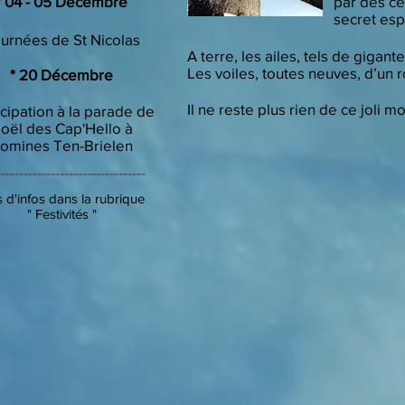
​* 04 - 05 Décembre
par des cé
secret esp
urnées de St Nicolas
A terre, les ailes, tels de giga
Les voiles, toutes neuves, d’un r
​* 20 Décembre
Il ne reste plus rien de ce joli mo
icipation à la parade de
oël des Cap'Hello à
omines Ten-Brielen
---------------------------------
s d'infos dans la rubrique
" Festivités "