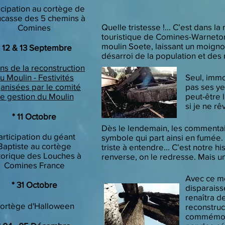
icipation au cortège de
ucasse des 5 chemins à
​Quelle tristesse !... C’est dans 
Comines
touristique de Comines-Warneton.
moulin Soete, laissant un moignon
* 12 & 13 Septembre
désarroi de la population et de
ns de la reconstruction
u Moulin - Festivités
Seul, immo
anisées par le comité
pas ses ye
e gestion du Moulin
peut-être 
si je ne rê
* 11 Octobre
Dès le lendemain, les commentair
articipation du géant
symbole qui part ainsi en fumée. N
Baptiste au cortège
triste à entendre... C’est notre h
torique des Louches à
renverse, on le redresse. Mais un m
Comines France
Avec ce mo
​* 31 Octobre
disparaiss
renaîtra d
ortège d'Halloween
reconstruc
commémorer