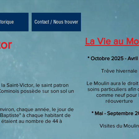
storique
Contact / Nous trouver
La Vie au Mo
tor
* Octobre 2025 - Avri
Trêve hivernale
Le Moulin aura le droit
la Saint-Victor, le saint patron
soins particuliers afin 
Cominois possède sur son sol un
comme neuf pour 
réouverture
nviron, chaque année, le jour de
* Mai - Septembre 
 "Baptiste" à chaque habitant de
s étaient au nombre de 44 à
Visites
du Moulin