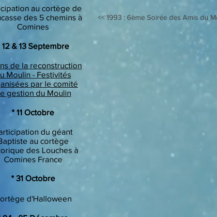
icipation au cortège de
ucasse des 5 chemins à
<< 1993 : 6ème Soirée des Amis du M
Comines
* 12 & 13 Septembre
ns de la reconstruction
u Moulin - Festivités
anisées par le comité
e gestion du Moulin
* 11 Octobre
articipation du géant
Baptiste au cortège
torique des Louches à
Comines France
​* 31 Octobre
ortège d'Halloween