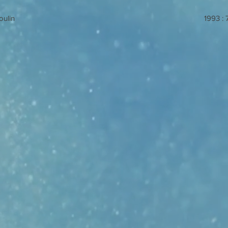
oulin
1993 :