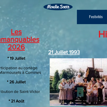
Moulin Soete
Festivités
Les
Hi
mmanquables
2026
21 Juillet 1993
​* 19 Juillet
rticipation au cortège
Marmousets à Comines
​* 26 Juillet
ribution de Saint-Victor
* 21 Août